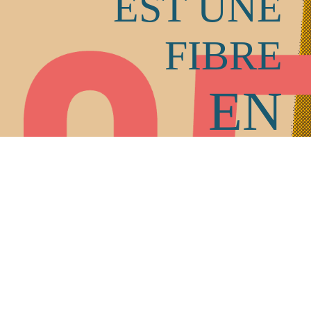
Qu'est-ce que c'est
?!
Nos amis
Qui somm