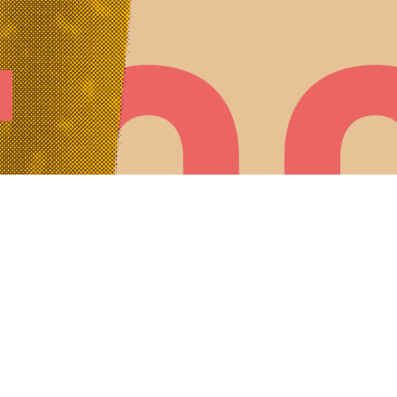
Promis, on ne vous envoie pas plus d'un mail par semaine ...
es-nous
?!
Nous contacter
Mentions légales
Plan du si