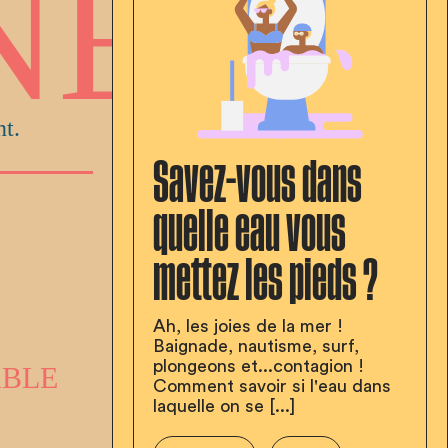
Savez-vous dans
quelle eau vous
mettez les pieds ?
letter
Ah, les joies de la mer !
Baignade, nautisme, surf,
plongeons et...contagion !
Qqf
?!
Comment savoir si l'eau dans
laquelle on se [...]