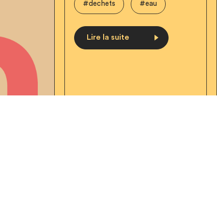
#dechets
#eau
Lire la suite
te