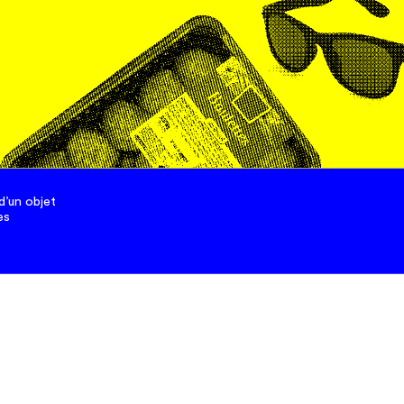
inscrivez-vous à notre news
 recevoir les bons plans 