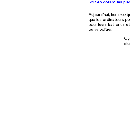
Qu'est-ce que c'est
?!
Nos amis
Qui somm