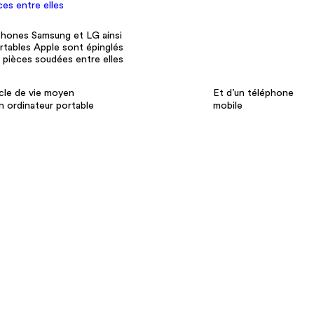
Promis, on ne vous envoie pas plus d'un mail par semaine ...
es-nous
?!
Nous contacter
Mentions légales
Plan du si