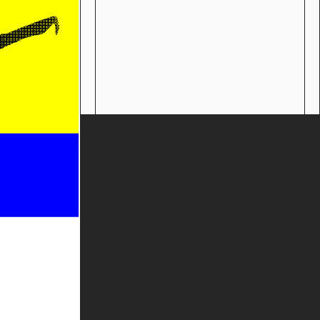
letter
Qqf
?!